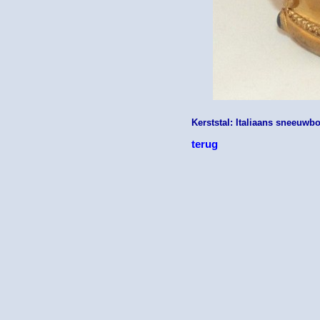
Kerststal: Italiaans sneeuwbo
terug