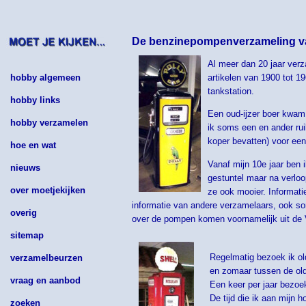
De benzinepompenverzameling v
Al meer dan 20 jaar ver
hobby algemeen
artikelen van 1900 tot 1
tankstation.
hobby links
Een oud-ijzer boer kwam
hobby verzamelen
ik soms een en ander ruil
koper bevatten) voor ee
hoe en wat
Vanaf mijn 10e jaar ben 
nieuws
gestuntel maar na verloo
over moetjekijken
ze ook mooier. Informati
informatie van andere verzamelaars, ook s
overig
over de pompen komen voornamelijk uit de 
sitemap
Regelmatig bezoek ik o
verzamelbeurzen
en zomaar tussen de old
vraag en aanbod
Een keer per jaar bezoe
De tijd die ik aan mijn h
zoeken